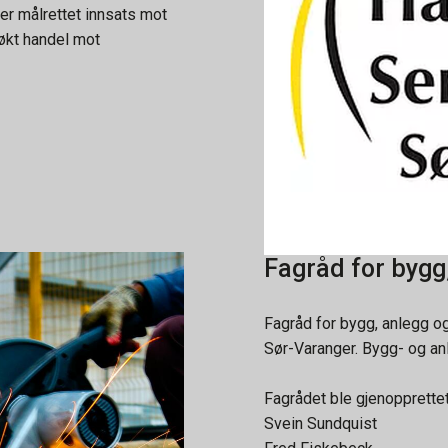
er målrettet innsats mot
r økt handel mot
Fagråd for bygg
Fagråd for bygg, anlegg og
Sør-Varanger. Bygg- og an
Fagrådet ble gjenopprett
Svein Sundquist