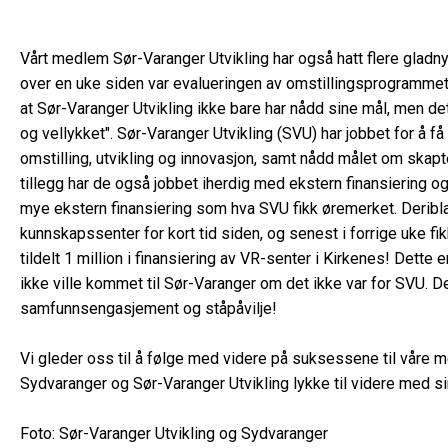
Vårt medlem
Sør-Varanger Utvikling
har også hatt flere gladnyh
over en uke siden var evalueringen av omstillingsprogrammet
at Sør-Varanger Utvikling ikke bare har nådd sine mål, men d
og vellykket". Sør-Varanger Utvikling (SVU) har jobbet for å få 
omstilling, utvikling og innovasjon, samt nådd målet om skapt
tillegg har de også jobbet iherdig med ekstern finansiering og
mye ekstern finansiering som hva SVU fikk øremerket. Deriblan
kunnskapssenter for kort tid siden, og senest i forrige uke f
tildelt 1 million i finansiering av VR-senter i Kirkenes! Dette
ikke ville kommet til Sør-Varanger om det ikke var for SVU. D
samfunnsengasjement og ståpåvilje!
Vi gleder oss til å følge med videre på suksessene til våre
Sydvaranger og Sør-Varanger Utvikling lykke til videre med si
Foto:
Sør-Varanger Utvikling
og
Sydvaranger