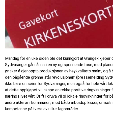
Mandag for en uke siden ble det kunngjort at Grangex kjøper
Sydvaranger
går nå inn i en ny og spennende fase, med planer
ønsker å gjenoppta produksjonen av høykvalitets malm, og å bl
den pågående grønne stål revolusjonen" (pressemelding Sydva
ikke bare en seier for Sydvaranger, men også for hele vårt lo
at dette oppkjøpet vil skape en rekke positive ringvirkninge
næringslivet vårt; Drift i gruva vil gi lokale ringvirkninger fo
andre aktører i kommunen, med både arbeidsplasser, omsetn
kompetanse på tvers av ulike fagområder.